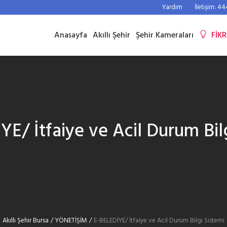
Yardım
İletişim: 4
Anasayfa
Akıllı Şehir
Şehir Kameraları
FİKR
E/ İtfaiye ve Acil Durum Bil
Akıllı Şehir Bursa
/
YÖNETİŞİM
/
E-BELEDİYE/ İtfaiye ve Acil Durum Bilgi Sistemi