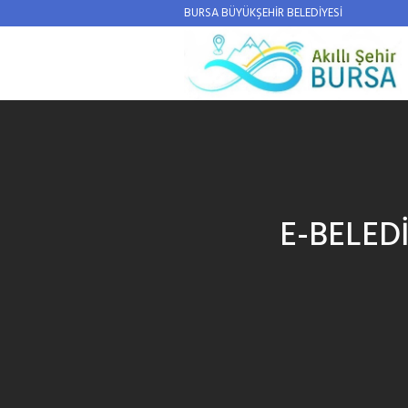
BURSA BÜYÜKŞEHİR BELEDİYESİ
E-BELEDİY