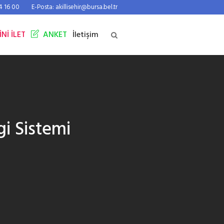
44 16 00
E-Posta: akillisehir@bursa.bel.tr
İNİ İLET
ANKET
İletişim
gi Sistemi