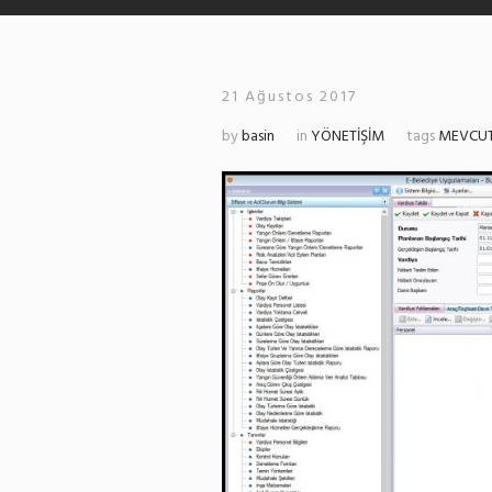
21 Ağustos 2017
by
basin
in
YÖNETİŞİM
tags
MEVCU