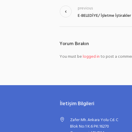
previous
E-BELEDİYE/ İşletme İştirakler 
Yorum Bırakın
You must be
logged in
to post a commen
İletişim Bilgileri
Zafer Mh. Ankara Yolu Cd. C
Blok No:1 K:6 PK:16270