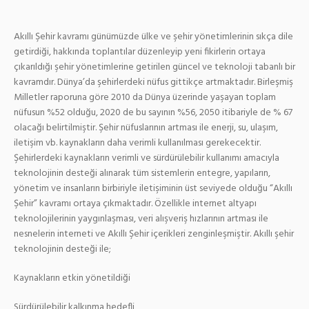
Akıllı Şehir kavramı günümüzde ülke ve şehir yönetimlerinin sıkça dile
getirdiği, hakkında toplantılar düzenleyip yeni fikirlerin ortaya
çıkarıldığı şehir yönetimlerine getirilen güncel ve teknoloji tabanlı bir
kavramdır. Dünya’da şehirlerdeki nüfus gittikçe artmaktadır. Birleşmiş
Milletler raporuna göre 2010 da Dünya üzerinde yaşayan toplam
nüfusun %52 olduğu, 2020 de bu sayının %56, 2050 itibariyle de % 67
olacağı belirtilmiştir. Şehir nüfuslarının artması ile enerji, su, ulaşım,
iletişim vb. kaynakların daha verimli kullanılması gerekecektir.
Şehirlerdeki kaynakların verimli ve sürdürülebilir kullanımı amacıyla
teknolojinin desteği alınarak tüm sistemlerin entegre, yapıların,
yönetim ve insanların birbiriyle iletişiminin üst seviyede olduğu “Akıllı
Şehir” kavramı ortaya çıkmaktadır. Özellikle internet altyapı
teknolojilerinin yaygınlaşması, veri alışveriş hızlarının artması ile
nesnelerin interneti ve Akıllı Şehir içerikleri zenginleşmiştir. Akıllı şehir
teknolojinin desteği ile;
Kaynakların etkin yönetildiği
Sürdürülebilir kalkınma hedefli