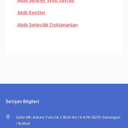
Akıllı Şehirler Web Sayfası
Akıllı Kentler
Akıllı Şehircilik Dokümanları
İletişim Bilgileri
Zafer Mh. Ankara Yolu Cd. C Blok No:1 K:6 PK:16270 Osmangazi
/ BURSA