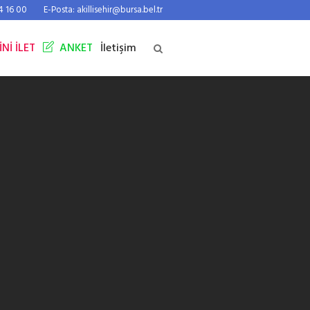
44 16 00
E-Posta: akillisehir@bursa.bel.tr
İNİ İLET
ANKET
İletişim