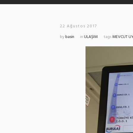
22 Ağustos 2017
by
basin
in
ULAŞIM
tags
MEVCUT U