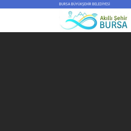
BURSA BÜYÜKŞEHİR BELEDİYESİ