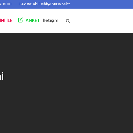
44 16 00
E-Posta: akillisehir@bursa.bel.tr
İNİ İLET
ANKET
İletişim
i