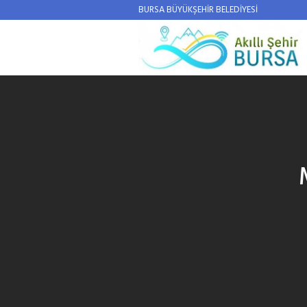
BURSA BÜYÜKŞEHİR BELEDİYESİ