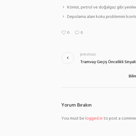
Kömür, petrol ve doğalgaz gibi yenile
Depolama alanı koku problemini kontro
0
0
previous
Tramvay Geçiş Öncelikli Sinyal
Bil
Yorum Bırakın
You must be
logged in
to post a commen