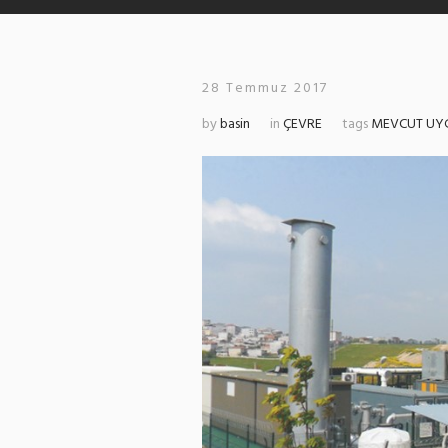
28 Temmuz 2017
by
basin
in
ÇEVRE
tags
MEVCUT UY