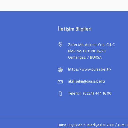
İletişim Bilgileri
Zafer Mh. Ankara Yolu Cd. C
Blok No:1 K:6 PK:16270
Osmangazi / BURSA
https://www.bursa.bel.tr/
akillisehir@bursa.bel.tr
Telefon: (0224) 444 16 00
Bursa Büyükşehir Belediyesi © 2018 / Tüm Ha