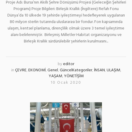
Proje Adı: Bursa’nın Akıllı Şehre Dönüşümü Projesi (Geleceğin Şehirleri
Programı) Proje Bilgileri: Birleşik Krallık (İngiltere) Refah Fonu
Dünya’da 10 ülkede 19 şehirde iyileştirmeyi hedefleyerek uygulanan
80 milyon sterlin tutarında uluslararası bir fondur. Fon kapsamında
ulaşım, kentsel planlama, dirençlilik olmak üzere 3 temel iyileştirme
alanı belirlenmiştir. Birleşmiş Milletler Habitat organizasyonu ve
Birleşik Krallık sürdürülebilir şehirlerin kurulmasını...
by
editor
in
ÇEVRE
,
EKONOMİ
,
Genel
,
GüncelKategoriler
,
İNSAN
,
ULAŞIM
,
YAŞAM
,
YÖNETİŞİM
10 Ocak 2020