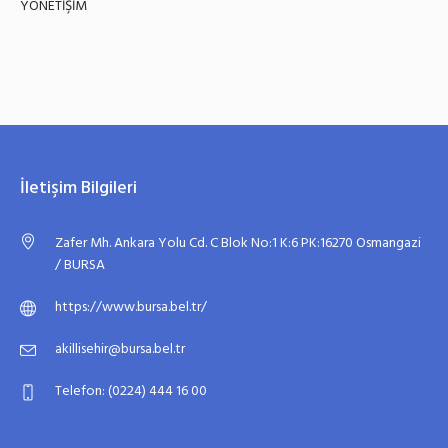
YÖNETİŞİM
İletişim Bilgileri
Zafer Mh. Ankara Yolu Cd. C Blok No:1 K:6 PK:16270 Osmangazi
/ BURSA
https://www.bursa.bel.tr/
akillisehir@bursa.bel.tr
Telefon: (0224) 444 16 00