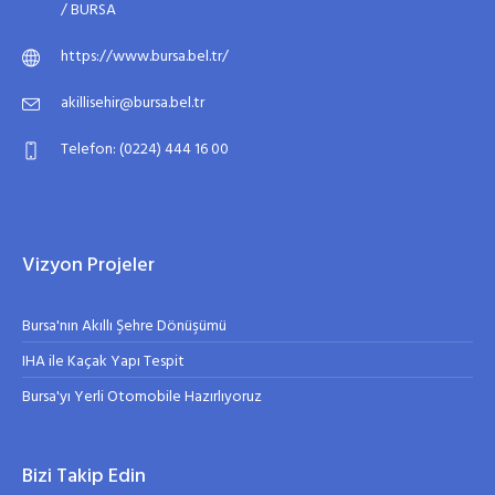
/ BURSA
https://www.bursa.bel.tr/
akillisehir@bursa.bel.tr
Telefon: (0224) 444 16 00
Vizyon Projeler
Bursa'nın Akıllı Şehre Dönüşümü
IHA ile Kaçak Yapı Tespit
Bursa'yı Yerli Otomobile Hazırlıyoruz
Bizi Takip Edin