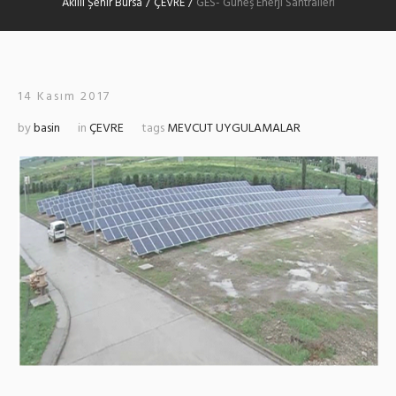
Akıllı Şehir Bursa
/
ÇEVRE
/
GES- Güneş Enerji Santralleri
14 Kasım 2017
by
basin
in
ÇEVRE
tags
MEVCUT UYGULAMALAR