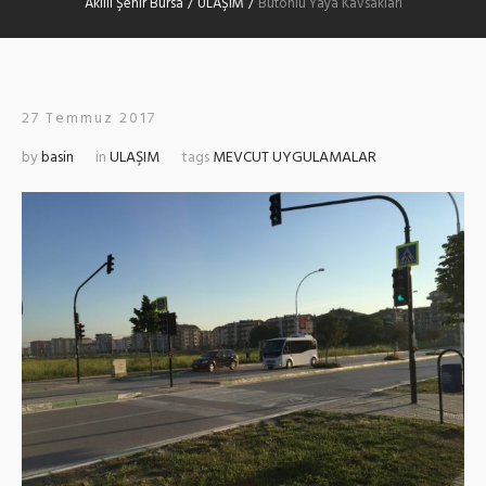
Akıllı Şehir Bursa
/
ULAŞIM
/
Butonlu Yaya Kavsaklari
27 Temmuz 2017
by
basin
in
ULAŞIM
tags
MEVCUT UYGULAMALAR