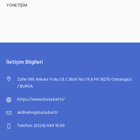
YÖNETİŞİM
İletişim Bilgileri
Zafer Mh. Ankara Yolu Cd. C Blok No:1 K:6 PK:16270 Osmangazi
/ BURSA
https://www.bursa.bel.tr/
akillisehir@bursa.bel.tr
Telefon: (0224) 444 16 00