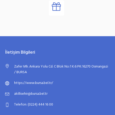
İletişim Bilgileri
Zafer Mh. Ankara Yolu Cd. C Blok No:1 K:6 PK:16270 Osmangazi
/ BURSA
https://www.bursa.bel.tr/
akillisehir@bursa.bel.tr
Telefon: (0224) 444 16 00