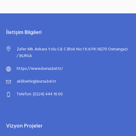
İletişim Bilgileri
Zafer Mh. Ankara Yolu Cd. C Blok No:1 K:6 PK:16270 Osmangazi
/ BURSA
https://www.bursa.bel.tr/
akillisehir@bursa.bel.tr
Telefon: (0224) 444 16 00
Vizyon Projeler