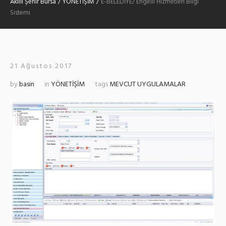
Akıllı Şehir Bursa
/
YÖNETİŞİM
/
E-BELEDİYE/ Engelli Hizmetleri Bilgi
Sistemi
21 Ağustos 2017
by
basin
in
YÖNETİŞİM
tags
MEVCUT UYGULAMALAR