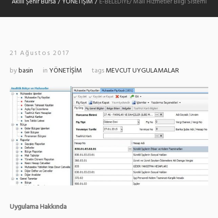
Akıllı Şehir Bursa
/
YÖNETİŞİM
/
E-BELEDİYE/ Mali Hizmetler Bilgi Sistemi
21 Ağustos 2017
by
basin
in
YÖNETİŞİM
tags
MEVCUT UYGULAMALAR
Uygulama Hakkında