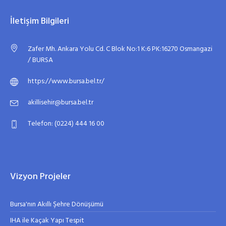
İletişim Bilgileri
Zafer Mh. Ankara Yolu Cd. C Blok No:1 K:6 PK:16270 Osmangazi
/ BURSA
https://www.bursa.bel.tr/
akillisehir@bursa.bel.tr
Telefon: (0224) 444 16 00
Vizyon Projeler
Bursa'nın Akıllı Şehre Dönüşümü
IHA ile Kaçak Yapı Tespit