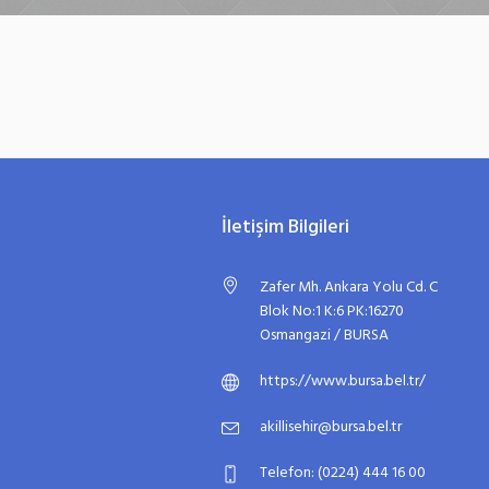
İletişim Bilgileri
Zafer Mh. Ankara Yolu Cd. C
Blok No:1 K:6 PK:16270
Osmangazi / BURSA
https://www.bursa.bel.tr/
akillisehir@bursa.bel.tr
Telefon: (0224) 444 16 00