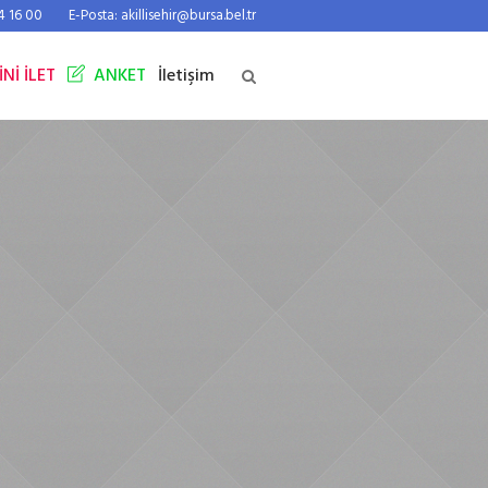
44 16 00
E-Posta: akillisehir@bursa.bel.tr
İNİ İLET
ANKET
İletişim