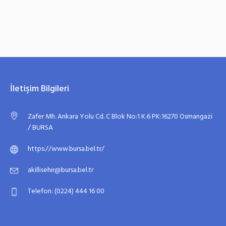
İletişim Bilgileri
Zafer Mh. Ankara Yolu Cd. C Blok No:1 K:6 PK:16270 Osmangazi
/ BURSA
https://www.bursa.bel.tr/
akillisehir@bursa.bel.tr
Telefon: (0224) 444 16 00