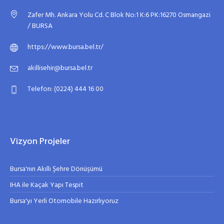
Zafer Mh. Ankara Yolu Cd. C Blok No:1 K:6 PK:16270 Osmangazi
/ BURSA
https://www.bursa.bel.tr/
akillisehir@bursa.bel.tr
Telefon: (0224) 444 16 00
Vizyon Projeler
Bursa'nın Akıllı Şehre Dönüşümü
IHA ile Kaçak Yapı Tespit
Bursa'yı Yerli Otomobile Hazırlıyoruz