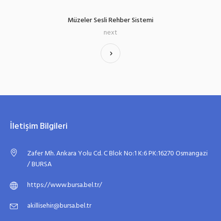
Müzeler Sesli Rehber Sistemi
next
İletişim Bilgileri
Zafer Mh. Ankara Yolu Cd. C Blok No:1 K:6 PK:16270 Osmangazi
/ BURSA
https://www.bursa.bel.tr/
akillisehir@bursa.bel.tr