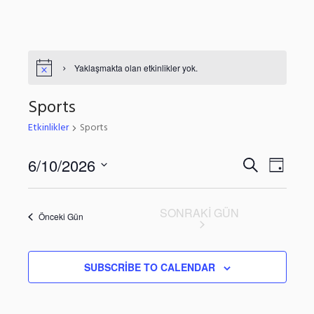
Yaklaşmakta olan etkinlikler yok.
Sports
Etkinlikler
Sports
Etkinlikler
6/10/2026
Etkinli
ARA
DAY
Tarih
arama
görün
seç.
ve
gezin
SONRAKI GÜN
Önceki Gün
görünümle
gezinme
SUBSCRIBE TO CALENDAR