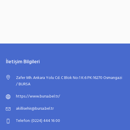
İletişim Bilgileri
Zafer Mh. Ankara Yolu Cd. C Blok No:1 K:6 PK:16270 Osmangazi
/ BURSA
https://www.bursa.bel.tr/
akillisehir@bursa.bel.tr
Telefon: (0224) 444 16 00