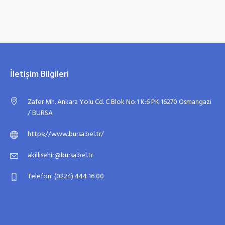
İletişim Bilgileri
Zafer Mh. Ankara Yolu Cd. C Blok No:1 K:6 PK:16270 Osmangazi
/ BURSA
https://www.bursa.bel.tr/
akillisehir@bursa.bel.tr
Telefon: (0224) 444 16 00