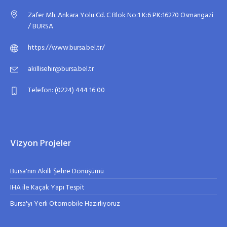
Zafer Mh. Ankara Yolu Cd. C Blok No:1 K:6 PK:16270 Osmangazi
/ BURSA
https://www.bursa.bel.tr/
akillisehir@bursa.bel.tr
Telefon: (0224) 444 16 00
Vizyon Projeler
Bursa'nın Akıllı Şehre Dönüşümü
IHA ile Kaçak Yapı Tespit
Bursa'yı Yerli Otomobile Hazırlıyoruz