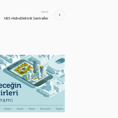
next
HES-HidroElektrik Santraller