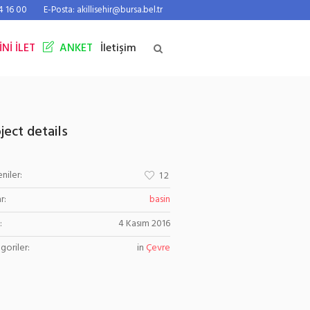
44 16 00
E-Posta: akillisehir@bursa.bel.tr
İNİ İLET
ANKET
İletişim
ject details
niler:
12
r:
basin
:
4 Kasım 2016
goriler:
in
Çevre