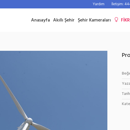
Yardım
İletişim: 4
Anasayfa
Akıllı Şehir
Şehir Kameraları
FİKR
Pro
Beğe
Yaza
Tarih
Kate