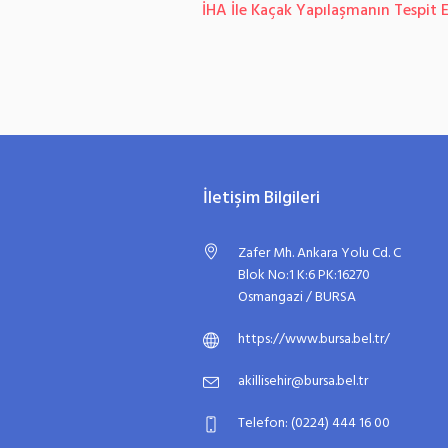
İHA İle Kaçak Yapılaşmanın Tespit 
İletişim Bilgileri
Zafer Mh. Ankara Yolu Cd. C
Blok No:1 K:6 PK:16270
Osmangazi / BURSA
https://www.bursa.bel.tr/
akillisehir@bursa.bel.tr
Telefon: (0224) 444 16 00