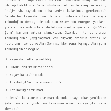
nüfusun %52 olduğu, 2020 de bu sayının %56, 2050 itibariyle de % 67
olacağı belirtilmiştir. Şehir nüfuslarının artması ile enerji, su, ulaşım,
iletişim vb. kaynakların daha verimli kullanılması gerekecektir.
Şehirlerdeki kaynakların verimli ve sürdürülebilir kullanımı amacıyla
teknolojinin desteği alınarak tüm sistemlerin entegre, yapıların,
yönetim ve insanların birbiriyle iletişiminin üst seviyede olduğu “Akıllı
Şehir” kavramı ortaya çıkmaktadır. Özellikle internet altyapı
teknolojilerinin yaygınlaşması, veri alışveriş hızlarının artması ile
nesnelerin interneti ve Akıllı Şehir içerikleri zenginleşmiştir.Akıllı şehir
teknolojinin desteği ile;
Kaynakların etkin yönetildiği
Sürdürülebilir kalkınma hedefli
Yaşam kalitesine odaklı
Rekabetçiliğin geliştirilmesi hedefli
Katılımcılığın artırılması
İletişim kanallarının artırılması alanında ortaya çıkan yeniliklerin
şehir hayatında uygulamaya konulması sonucu ortaya çıkan şehir
demektir.