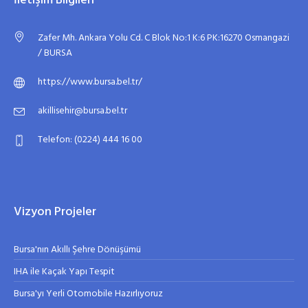
İletişim Bilgileri
Zafer Mh. Ankara Yolu Cd. C Blok No:1 K:6 PK:16270 Osmangazi
/ BURSA
https://www.bursa.bel.tr/
akillisehir@bursa.bel.tr
Telefon: (0224) 444 16 00
Vizyon Projeler
Bursa'nın Akıllı Şehre Dönüşümü
IHA ile Kaçak Yapı Tespit
Bursa'yı Yerli Otomobile Hazırlıyoruz