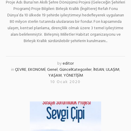
Proje Adı: Bursa’nın Akıllı Şehre Dönüşümü Projesi (Geleceğin Şehirleri
Programı) Proje Bilgileri: Birleşik Krallık (İngiltere) Refah Fonu
Dünya’da 10 ülkede 19 şehirde iyileştirmeyi hedefleyerek uygulanan
80 milyon sterlin tutarında uluslararası bir fondur. Fon kapsamında
ulaşım, kentsel planlama, dirençlilik olmak üzere 3 temel iyileştirme
alanı belirlenmiştir. Birleşmiş Milletler Habitat organizasyonu ve
Birleşik Krallık sürdürülebilir şehirlerin kurulmasını...
by
editor
in
ÇEVRE
,
EKONOMİ
,
Genel
,
GüncelKategoriler
,
İNSAN
,
ULAŞIM
,
YAŞAM
,
YÖNETİŞİM
10 Ocak 2020