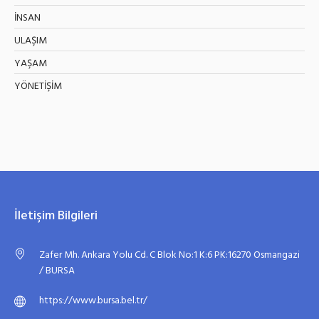
İNSAN
ULAŞIM
YAŞAM
YÖNETİŞİM
İletişim Bilgileri
Zafer Mh. Ankara Yolu Cd. C Blok No:1 K:6 PK:16270 Osmangazi
/ BURSA
https://www.bursa.bel.tr/