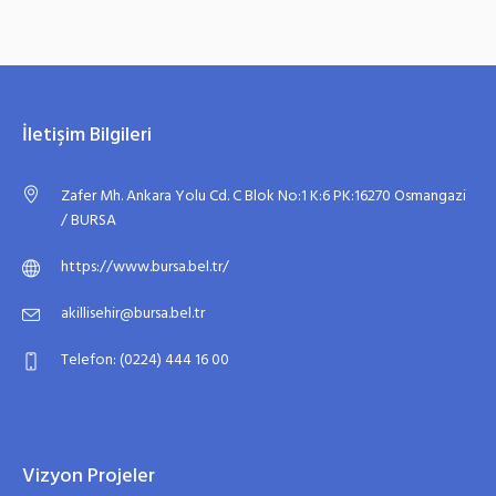
İletişim Bilgileri
Zafer Mh. Ankara Yolu Cd. C Blok No:1 K:6 PK:16270 Osmangazi
/ BURSA
https://www.bursa.bel.tr/
akillisehir@bursa.bel.tr
Telefon: (0224) 444 16 00
Vizyon Projeler