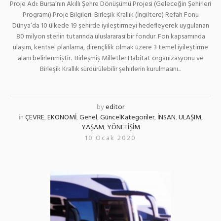
Proje Adı: Bursa’nın Akıllı Şehre Dönüşümü Projesi (Geleceğin Şehirleri
Programı) Proje Bilgileri: Birleşik Krallık (İngiltere) Refah Fonu
Dünya’da 10 ülkede 19 şehirde iyileştirmeyi hedefleyerek uygulanan
80 milyon sterlin tutarında uluslararası bir fondur. Fon kapsamında
ulaşım, kentsel planlama, dirençlilik olmak üzere 3 temel iyileştirme
alanı belirlenmiştir. Birleşmiş Milletler Habitat organizasyonu ve
Birleşik Krallık sürdürülebilir şehirlerin kurulmasını...
by
editor
in
ÇEVRE
,
EKONOMİ
,
Genel
,
GüncelKategoriler
,
İNSAN
,
ULAŞIM
,
YAŞAM
,
YÖNETİŞİM
10 Ocak 2020