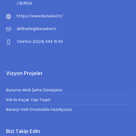
/ BURSA
https://www.bursa.bel.tr/
akillisehir@bursa.bel.tr
Telefon: (0224) 444 16 00
Vizyon Projeler
Bursa'nın Akıllı Şehre Dönüşümü
IHA ile Kaçak Yapı Tespit
Bursa'yı Yerli Otomobile Hazırlıyoruz
Bizi Takip Edin