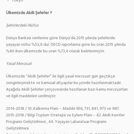
Tokyo
Ülkemizde Akıllı Şehirler ?
Şehirlerdeki Nüfus
Dünya Bankası verilerine göre Dünya’da 2015 yılında şehirlerde
yaşayan nüfus %53,9 dur. OECD raporlarına göre bu oran 2015 yılında
%80 iken ülkemizde bu oran %73,4 olarak belirlenmiştir.
Yasal Mevzuat
Ülkemizde “Akıllı Şehirler” ile ilgili yasal mevzuat gün geçtikçe
zenginleşmekte ve kamusal altyapılar bu yönde hazırlanmaktadır.
Aşağıda Akıllı Şehirler çerçevesinde hazırlanan bazı kamu mevzuatları
ve ilgili maddeleri verilmiştir:
2014-2018 / 10. Kalkınma Planı – Madde 656, 731, 841, 973 ve 987.
2015-2018 / Bilgi Toplum Stratejisi ve Eylem Planı – 42. Akıllı Kentler
Programı Geliştirilmesi , 44. Yaşayan Labaratuar Programı
Geliştirilmesi