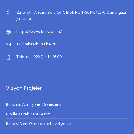
Zafer Mh. Ankara Yolu Cd. C Blok No:1 K:6 PK:16270 Osmangazi
/ BURSA
https://www.bursa.bel.tr/
akillisehir@bursa.bel.tr
Telefon: (0224) 444 16 00
Vizyon Projeler
Bursa'nın Akıllı Şehre Dönüşümü
IHA ile Kaçak Yapı Tespit
Bursa'yı Yerli Otomobile Hazırlıyoruz