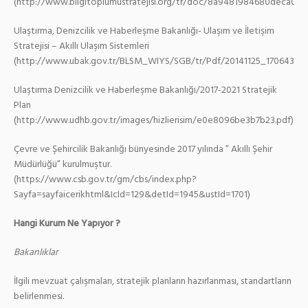
(http://www.bilgitoplumustratejisi.org/tr/doc/8a9481984680deca01
Ulaştırma, Denizcilik ve Haberleşme Bakanlığı- Ulaşım ve İletişim
Stratejisi – Akıllı Ulaşım Sistemleri
(http://www.ubak.gov.tr/BLSM_WIYS/SGB/tr/Pdf/20141125_170643_5
Ulaştırma Denizcilik ve Haberleşme Bakanlığı/2017-2021 Stratejik
Plan
(http://www.udhb.gov.tr/images/hizlierisim/e0e8096be3b7b23.pdf)
Çevre ve Şehircilik Bakanlığı bünyesinde 2017 yılında ” Akıllı Şehir
Müdürlüğü” kurulmuştur.
(https://www.csb.gov.tr/gm/cbs/index.php?
Sayfa=sayfaicerikhtml&IcId=129&detId=1945&ustId=1701)
Hangi Kurum Ne Yapıyor ?
Bakanlıklar
İlgili mevzuat çalışmaları, stratejik planların hazırlanması, standartların
belirlenmesi.