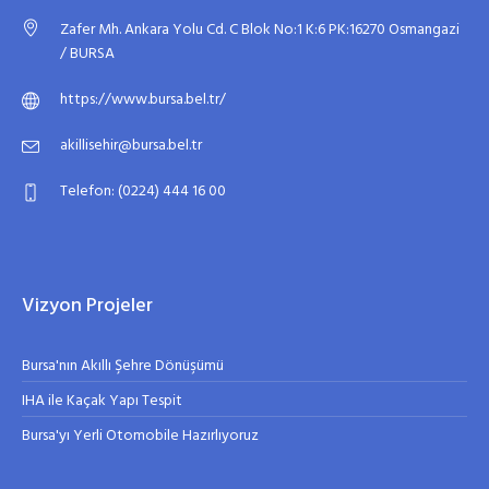
Zafer Mh. Ankara Yolu Cd. C Blok No:1 K:6 PK:16270 Osmangazi
/ BURSA
https://www.bursa.bel.tr/
akillisehir@bursa.bel.tr
Telefon: (0224) 444 16 00
Vizyon Projeler
Bursa'nın Akıllı Şehre Dönüşümü
IHA ile Kaçak Yapı Tespit
Bursa'yı Yerli Otomobile Hazırlıyoruz