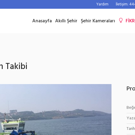
Yardım
İletişim: 4
Anasayfa
Akıllı Şehir
Şehir Kameraları
FİKR
n Takibi
Pro
Beğe
Yaza
Tarih