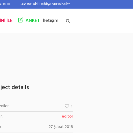
44 16 00
E-Posta: akillisehir@bursa.bel.tr
İNİ İLET
ANKET
İletişim
ject details
niler:
1
r:
editor
:
27 Şubat 2018