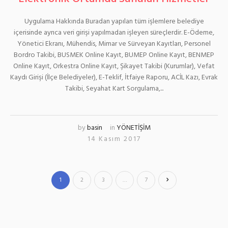
Uygulama Hakkında Buradan yapılan tüm işlemlere belediye
içerisinde ayrıca veri girişi yapılmadan işleyen süreçlerdir. E-Ödeme,
Yönetici Ekranı, Mühendis, Mimar ve Sürveyan Kayıtları, Personel
Bordro Takibi, BUSMEK Online Kayıt, BUMEP Online Kayıt, BENMEP
Online Kayıt, Orkestra Online Kayıt, Şikayet Takibi (Kurumlar), Vefat
Kaydı Girişi (İlçe Belediyeler), E-Teklif, İtfaiye Raporu, ACİL Kazı, Evrak
Takibi, Seyahat Kart Sorgulama,...
by
basin
in
YÖNETİŞİM
14 Kasım 2017
1
2
3
…
7