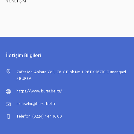
YÖNETİŞİM
İletişim Bilgileri
Zafer Mh. Ankara Yolu Cd. C Blok No:1 K:6 PK:16270 Osmangazi
/ BURSA
https://www.bursa.bel.tr/
akillisehir@bursa.bel.tr
Telefon: (0224) 444 16 00