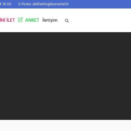
44 16 00
E-Posta: akillisehir@bursa.bel.tr
İNİ İLET
ANKET
İletişim