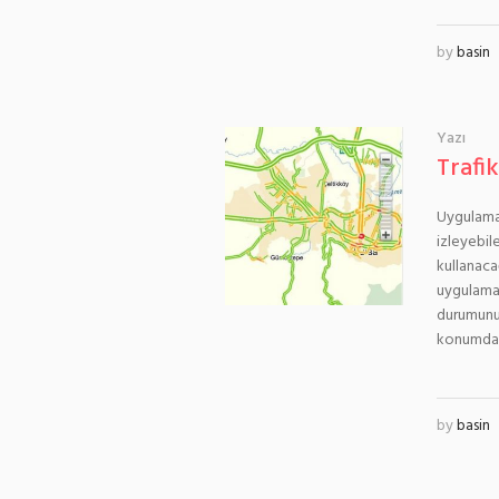
by
basin
Yazı
Trafi
Uygulama 
izleyebil
kullanaca
uygulamadı
durumunu 
konumdan s
by
basin