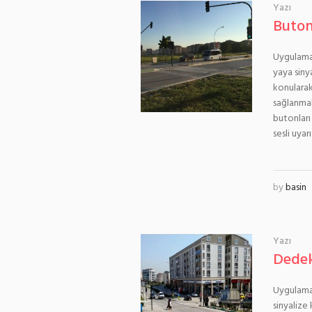
Yazı
Buton
Uygulama 
yaya siny
konularak
sağlanmak
butonları
sesli uyar
by
basin
Yazı
Dedek
Uygulama 
sinyalize