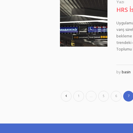
Yazı
HRS İ
Uygulama 
varış süre
bekleme s
trendeki d
Toplumu b
by
basin
1
…
5
6
7