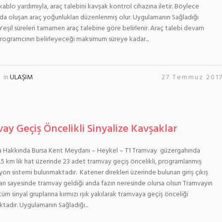
 kablo yardımıyla, araç talebini kavşak kontrol cihazına iletir. Böylece
da oluşan araç yoğunlukları düzenlenmiş olur. Uygulamanın Sağladığı
Yeşil süreleri tamamen araç talebine göre belirlenir. Araç talebi devam
rogramcının belirleyeceği maksimum süreye kadar...
in
ULAŞIM
27 Temmuz 201
ay Geçiş Öncelikli Sinyalize Kavşaklar
 Hakkında Bursa Kent Meydanı – Heykel – T1 Tramvay güzergahında
.5 km lik hat üzerinde 23 adet tramvay geçiş öncelikli, programlanmış
syon sistemi bulunmaktadır. Katener direkleri üzerinde bulunan giriş çıkış
ıları sayesinde tramvay geldiği anda fazın neresinde olursa olsun Tramvayın
tüm sinyal gruplarına kırmızı ışık yakılarak tramvaya geçiş önceliği
tadır. Uygulamanın Sağladığı...