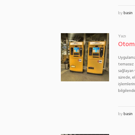
by
basin
Yazı
Otoma
Uygulama 
temassız 
sağlayan 
sürede, e
işlemlerin
bilgilendi
by
basin