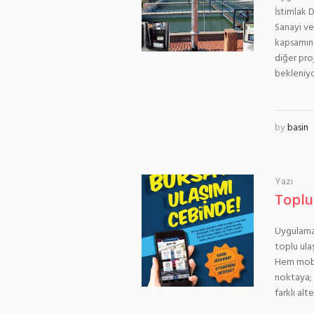
İstimlak 
Sanayi ve
kapsamınd
diğer pro
bekleniyor
by
basin
Yazı
Toplu
Uygulama 
toplu ulaş
Hem mobil
noktaya; 
farklı al