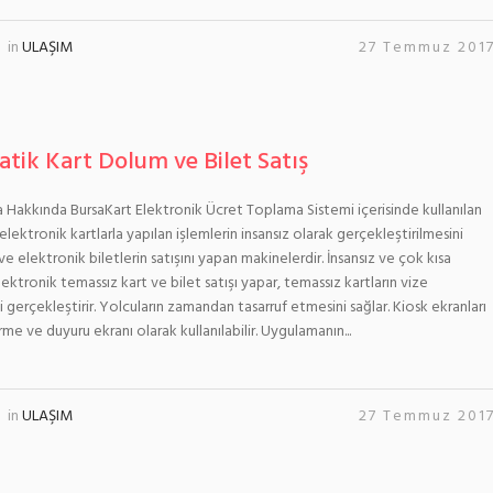
in
ULAŞIM
27 Temmuz 201
tik Kart Dolum ve Bilet Satış
Hakkında BursaKart Elektronik Ücret Toplama Sistemi içerisinde kullanılan
elektronik kartlarla yapılan işlemlerin insansız olarak gerçekleştirilmesini
ve elektronik biletlerin satışını yapan makinelerdir. İnsansız ve çok kısa
lektronik temassız kart ve bilet satışı yapar, temassız kartların vize
i gerçekleştirir. Yolcuların zamandan tasarruf etmesini sağlar. Kiosk ekranları
rme ve duyuru ekranı olarak kullanılabilir. Uygulamanın...
in
ULAŞIM
27 Temmuz 201