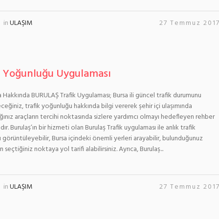
in
ULAŞIM
27 Temmuz 201
k Yoğunluğu Uygulaması
Hakkında BURULAŞ Trafik Uygulaması; Bursa ili güncel trafik durumunu
eceğiniz, trafik yoğunluğu hakkında bilgi vererek şehir içi ulaşımında
ğınız araçların tercihi noktasında sizlere yardımcı olmayı hedefleyen rehber
r. Burulaş’ın bir hizmeti olan Burulaş Trafik uygulaması ile anlık trafik
görüntüleyebilir, Bursa içindeki önemli yerleri arayabilir, bulunduğunuz
eçtiğiniz noktaya yol tarifi alabilirsiniz. Ayrıca, Burulaş...
in
ULAŞIM
27 Temmuz 201