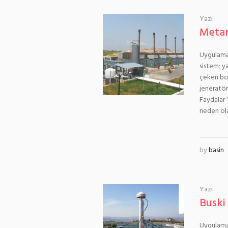
Yazı
Metan
Uygulama 
sistem; y
çeken boo
jeneratör
Faydalar 
neden olan
by
basin
Yazı
Buski
Uygulama