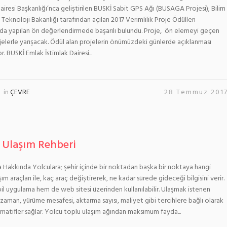
Dairesi Başkanlığı’nca geliştirilen BUSKİ Sabit GPS Ağı (BUSAGA Projesi); Bilim
 Teknoloji Bakanlığı tarafından açılan 2017 Verimlilik Proje Ödülleri
a yapılan ön değerlendirmede başarılı bulundu. Proje, ön elemeyi geçen
jelerle yarışacak. Ödül alan projelerin önümüzdeki günlerde açıklanması
. BUSKİ Emlak İstimlak Dairesi...
in
ÇEVRE
28 Temmuz 201
 Ulaşım Rehberi
Hakkında Yolculara; şehir içinde bir noktadan başka bir noktaya hangi
ım araçları ile, kaç araç değiştirerek, ne kadar sürede gideceği bilgisini verir.
 uygulama hem de web sitesi üzerinden kullanılabilir. Ulaşmak istenen
zaman, yürüme mesafesi, aktarma sayısı, maliyet gibi tercihlere bağlı olarak
ternatifler sağlar. Yolcu toplu ulaşım ağından maksimum fayda...