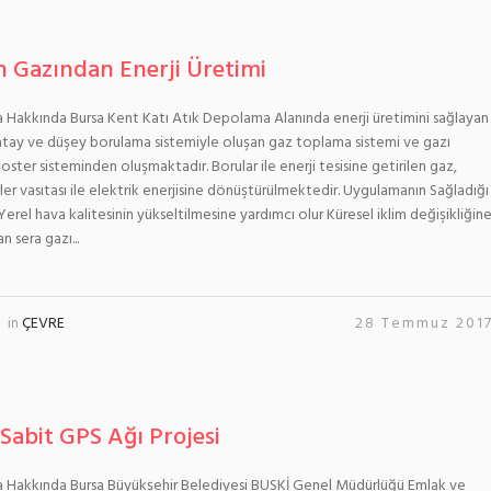
 Gazından Enerji Üretimi
Hakkında Bursa Kent Katı Atık Depolama Alanında enerji üretimini sağlayan
atay ve düşey borulama sistemiyle oluşan gaz toplama sistemi ve gazı
ster sisteminden oluşmaktadır. Borular ile enerji tesisine getirilen gaz,
ler vasıtası ile elektrik enerjisine dönüştürülmektedir. Uygulamanın Sağladığı
Yerel hava kalitesinin yükseltilmesine yardımcı olur Küresel iklim değişikliğin
 sera gazı...
in
ÇEVRE
28 Temmuz 201
 Sabit GPS Ağı Projesi
 Hakkında Bursa Büyükşehir Belediyesi BUSKİ Genel Müdürlüğü Emlak ve