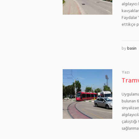
algılayıcı
kavşaklar
Faydalar 
ettikçe p
by
basin
Yazı
Tramv
Uygulama
bulunan 6
sinyaliza
algılayıc
çakıştığı 
sağlanmak